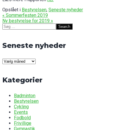
Opslået i
Bestyrelsen
,
Seneste nyheder
Indlægsnavigation
« Sommerfesten 2019
Ny bestyrelse for 2019 »
Search
for:
Seneste nyheder
Seneste
nyheder
Kategorier
Badminton
Bestyrelsen
Cykling
Events
Fodbold
Frivillige
Gymnastik