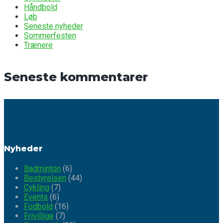
Håndbold
Løb
Seneste nyheder
Sommerfesten
Trænere
Seneste kommentarer
Nyheder
Badminton
(6)
Bestyrelsen
(44)
Cykling
(7)
Events
(6)
Fodbold
(16)
Frivillige
(7)