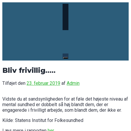
Skip
to
content
Bliv frivillig…..
Tilføjet den
23. februar 2019
af
Admin
Vidste du at sandsynligheden for at føle det højeste niveau af
mental sundhed er dobbelt så høj blandt dem, der er
engagerede i frivilligt arbejde, som blandt dem, der ikke er.
Kilde: Statens Institut for Folkesundhed
Læs mere i rapporten
her