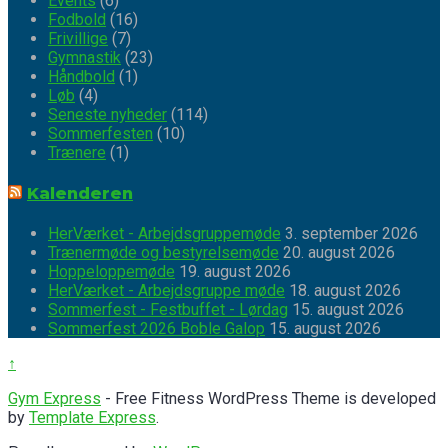
Events
(6)
Fodbold
(16)
Frivillige
(7)
Gymnastik
(23)
Håndbold
(1)
Løb
(4)
Seneste nyheder
(114)
Sommerfesten
(10)
Trænere
(1)
Kalenderen
HerVærket - Arbejdsgruppemøde
3. september 2026
Trænermøde og bestyrelsemøde
20. august 2026
Hoppeloppemøde
19. august 2026
HerVærket - Arbejdsgruppe møde
18. august 2026
Sommerfest - Festbuffet - Lørdag
15. august 2026
Sommerfest 2026 Boble Galop
15. august 2026
↑
Gym Express
- Free Fitness WordPress Theme is developed
by
Template Express
.