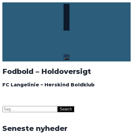
Skip
to
content
Fodbold – Holdoversigt
FC Langelinie – Herskind Boldklub
Search
for:
Seneste nyheder