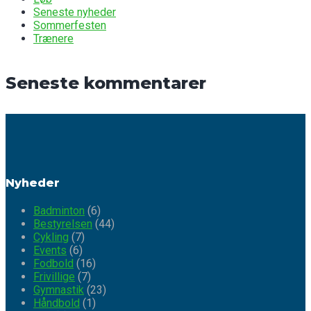
Seneste nyheder
Sommerfesten
Trænere
Seneste kommentarer
Nyheder
Badminton
(6)
Bestyrelsen
(44)
Cykling
(7)
Events
(6)
Fodbold
(16)
Frivillige
(7)
Gymnastik
(23)
Håndbold
(1)