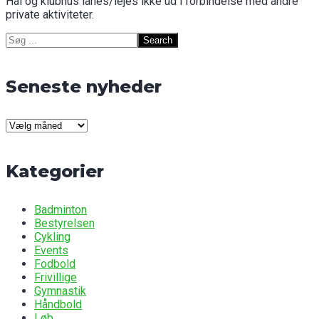
Hal og klubhus lånes/lejes ikke ud i forbindelse med andre
private aktiviteter.
Search
for:
Seneste nyheder
Seneste
nyheder
Kategorier
Badminton
Bestyrelsen
Cykling
Events
Fodbold
Frivillige
Gymnastik
Håndbold
Løb