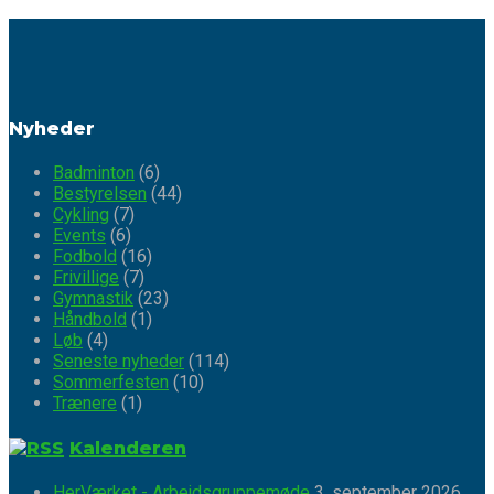
Nyheder
Badminton
(6)
Bestyrelsen
(44)
Cykling
(7)
Events
(6)
Fodbold
(16)
Frivillige
(7)
Gymnastik
(23)
Håndbold
(1)
Løb
(4)
Seneste nyheder
(114)
Sommerfesten
(10)
Trænere
(1)
Kalenderen
HerVærket - Arbejdsgruppemøde
3. september 2026