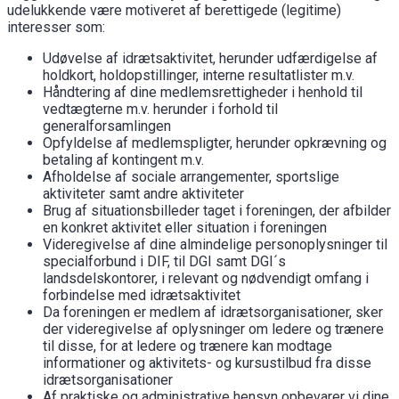
udelukkende være motiveret af berettigede (legitime)
interesser som:
Udøvelse af idrætsaktivitet, herunder udfærdigelse af
holdkort, holdopstillinger, interne resultatlister m.v.
Håndtering af dine medlemsrettigheder i henhold til
vedtægterne m.v. herunder i forhold til
generalforsamlingen
Opfyldelse af medlemspligter, herunder opkrævning og
betaling af kontingent m.v.
Afholdelse af sociale arrangementer, sportslige
aktiviteter samt andre aktiviteter
Brug af situationsbilleder taget i foreningen, der afbilder
en konkret aktivitet eller situation i foreningen
Videregivelse af dine almindelige personoplysninger til
specialforbund i DIF, til DGI samt DGI´s
landsdelskontorer, i relevant og nødvendigt omfang i
forbindelse med idrætsaktivitet
Da foreningen er medlem af idrætsorganisationer, sker
der videregivelse af oplysninger om ledere og trænere
til disse, for at ledere og trænere kan modtage
informationer og aktivitets- og kursustilbud fra disse
idrætsorganisationer
Af praktiske og administrative hensyn opbevarer vi dine