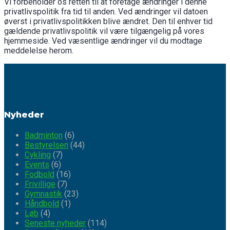
Vi forbeholder os retten til at foretage ændringer i denne
privatlivspolitik fra tid til anden. Ved ændringer vil datoen
øverst i privatlivspolitikken blive ændret. Den til enhver tid
gældende privatlivspolitik vil være tilgængelig på vores
hjemmeside. Ved væsentlige ændringer vil du modtage
meddelelse herom.
Nyheder
Badminton
(6)
Bestyrelsen
(44)
Cykling
(7)
Events
(6)
Fodbold
(16)
Frivillige
(7)
Gymnastik
(23)
Håndbold
(1)
Løb
(4)
Seneste nyheder
(114)