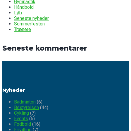
Gymnastik
Håndbold
Løb
Seneste nyheder
Sommerfesten
Trænere
Seneste kommentarer
Nyheder
Badminton
(6)
Bestyrelsen
(44)
Cykling
(7)
Events
(6)
Fodbold
(16)
Frivillige
(7)