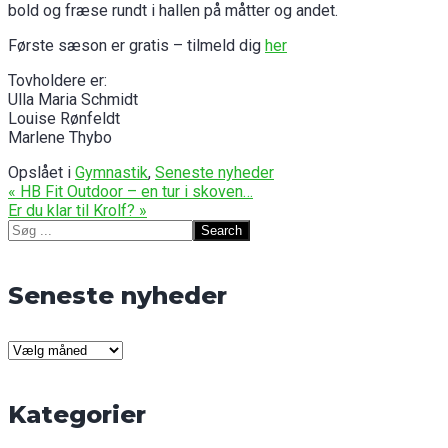
bold og fræse rundt i hallen på måtter og andet.
Første sæson er gratis – tilmeld dig
her
Tovholdere er:
Ulla Maria Schmidt
Louise Rønfeldt
Marlene Thybo
Opslået i
Gymnastik
,
Seneste nyheder
Indlægsnavigation
« HB Fit Outdoor – en tur i skoven…
Er du klar til Krolf? »
Search
for:
Seneste nyheder
Seneste
nyheder
Kategorier