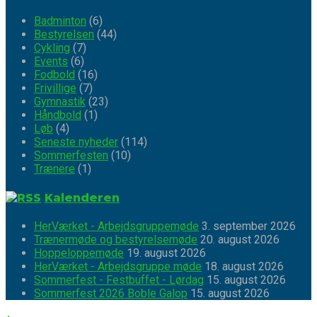
Badminton
(6)
Bestyrelsen
(44)
Cykling
(7)
Events
(6)
Fodbold
(16)
Frivillige
(7)
Gymnastik
(23)
Håndbold
(1)
Løb
(4)
Seneste nyheder
(114)
Sommerfesten
(10)
Trænere
(1)
Kalenderen
HerVærket - Arbejdsgruppemøde
3. september 2026
Trænermøde og bestyrelsemøde
20. august 2026
Hoppeloppemøde
19. august 2026
HerVærket - Arbejdsgruppe møde
18. august 2026
Sommerfest - Festbuffet - Lørdag
15. august 2026
Sommerfest 2026 Boble Galop
15. august 2026