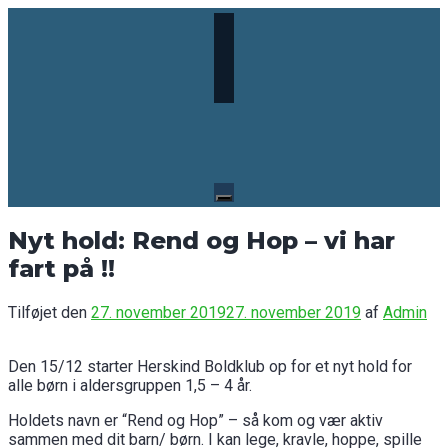
Skip
to
content
Nyt hold: Rend og Hop – vi har
fart på !!
Tilføjet den
27. november 2019
27. november 2019
af
Admin
Den 15/12 starter Herskind Boldklub op for et nyt hold for
alle børn i aldersgruppen 1,5 – 4 år.
Holdets navn er “Rend og Hop” – så kom og vær aktiv
sammen med dit barn/ børn. I kan lege, kravle, hoppe, spille