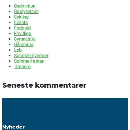
Badminton
Bestyrelsen
Cykling
Events
Fodbold
Frivillige
Gymnastik
Håndbold
Løb
Seneste nyheder
Sommerfesten
Trænere
Seneste kommentarer
Nyheder