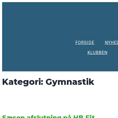
Skip
to
content
FORSIDE
NYHE
KLUBBEN
Kategori:
Gymnastik
Sæson afslutning på HB Fit