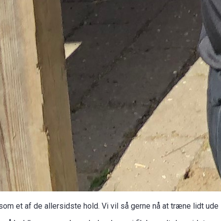
 et af de allersidste hold. Vi vil så gerne nå at træne lidt ude i