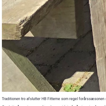
Traditionen tro afslutter HB Fitterne som regel forårssæsonen som