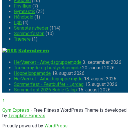
Fodbold
(16)
Frivillige
(7)
Gymnastik
(23)
Håndbold
(1)
Løb
(4)
Seneste nyheder
(114)
Sommerfesten
(10)
Trænere
(1)
Kalenderen
HerVærket - Arbejdsgruppemøde
3. september 2026
Trænermøde og bestyrelsemøde
20. august 2026
Hoppeloppemøde
19. august 2026
HerVærket - Arbejdsgruppe møde
18. august 2026
Sommerfest - Festbuffet - Lørdag
15. august 2026
Sommerfest 2026 Boble Galop
15. august 2026
↑
Gym Express
- Free Fitness WordPress Theme is developed
by
Template Express
.
Proudly powered by
WordPress