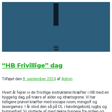
Skip
to
content
“HB Frivillige” dag
Tilføjet den
8. september 2024
af
Admin
Hvert år fejrer vi de frivillige instruktører/kræfter i HB med en
hyggelig dag, på tværs af alder og idrætsgrene. Vi har
tidligere prøvet kræfter med escape room, minigolf og
lasergames. I år stod den så på OL i høvdingebold, rugby og
bumperball. Vi sluttede af med lækre burgere fra grillen og