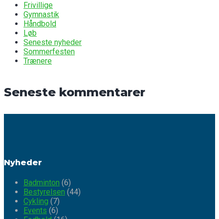
Frivillige
Gymnastik
Håndbold
Løb
Seneste nyheder
Sommerfesten
Trænere
Seneste kommentarer
Nyheder
Badminton
(6)
Bestyrelsen
(44)
Cykling
(7)
Events
(6)