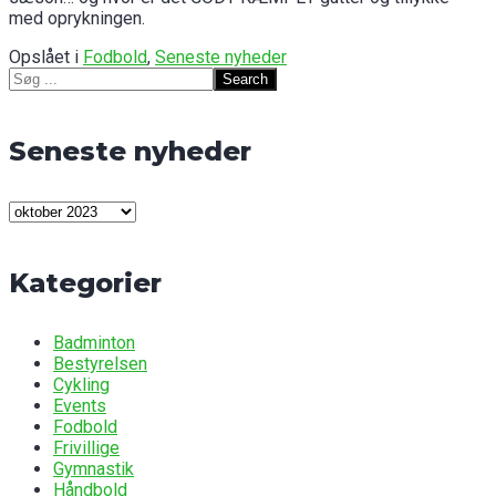
med oprykningen.
Opslået i
Fodbold
,
Seneste nyheder
Search
for:
Seneste nyheder
Seneste
nyheder
Kategorier
Badminton
Bestyrelsen
Cykling
Events
Fodbold
Frivillige
Gymnastik
Håndbold