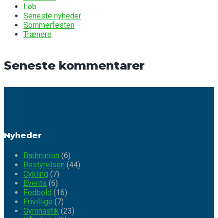
Løb
Seneste nyheder
Sommerfesten
Trænere
Seneste kommentarer
Nyheder
Badminton
(6)
Bestyrelsen
(44)
Cykling
(7)
Events
(6)
Fodbold
(16)
Frivillige
(7)
Gymnastik
(23)