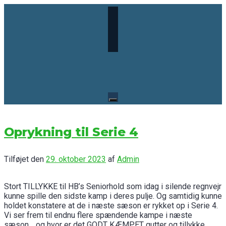
Skip
to
content
Oprykning til Serie 4
Tilføjet den
29. oktober 2023
af
Admin
Stort TILLYKKE til HB’s Seniorhold som idag i silende regnvejr
kunne spille den sidste kamp i deres pulje. Og samtidig kunne
holdet konstatere at de i næste sæson er rykket op i Serie 4.
Vi ser frem til endnu flere spændende kampe i næste
sæson… og hvor er det GODT KÆMPET gutter og tillykke